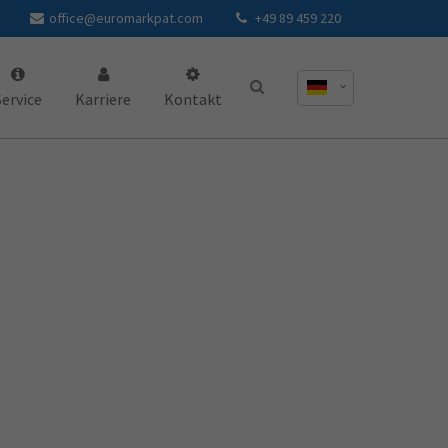
office@euromarkpat.com
+49 89 459 220
Service
Karriere
Kontakt