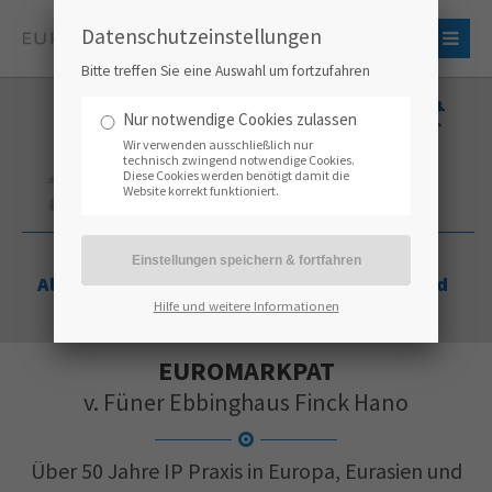
Datenschutzeinstellungen
Bitte treffen Sie eine Auswahl um fortzufahren
Nur notwendige Cookies zulassen
Wir verwenden ausschließlich nur
technisch zwingend notwendige Cookies.
Diese Cookies werden benötigt damit die
Website korrekt funktioniert.
Deutschland
Russland
Ukraine
Albanien
Mongolei
Usbekistan
Estland
Hilfe und weitere Informationen
Kosovo
EUROMARKPAT
v. Füner Ebbinghaus Finck Hano
Über 50 Jahre IP Praxis in Europa, Eurasien und