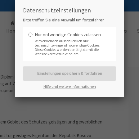
Datenschutzeinstellungen
Bitte treffen Sie eine Auswahl um fortzufahren
Home
Kompetenzen
Büros
Team
News
Nur notwendige Cookies zulassen
Wir verwenden ausschließlich nur
technisch zwingend notwendige Cookies.
Diese Cookies werden benötigt damit die
Website korrekt funktioniert.
 Diplom in Sicherheit
 auf Zivilrecht an der Universität Pristina
Hilfe und weitere Informationen
uropean University in Nordmazedonien
dem Gebiet des Schutzes geistigen und gewerblichen
mt für geistiges Eigentum der Republik Kosovo